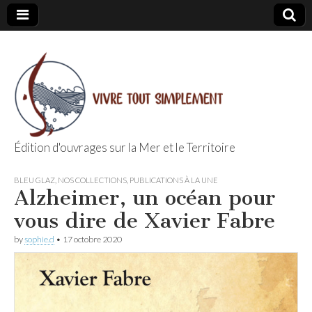
Édition d'ouvrages sur la Mer et le Territoire
Editions Vivre
BLEU GLAZ
,
NOS COLLECTIONS
,
PUBLICATIONS À LA UNE
Alzheimer, un océan pour
Tout
vous dire de Xavier Fabre
Simplement
by
sophie.d
•
17 octobre 2020