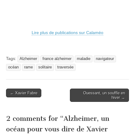
Lire plus de publications sur Calaméo
Tags:
Alzheimer
france alzheimer
maladie
navigateur
océan
rame
solitaire
traversée
Post
← Xavier Fabre
Ouessant, un souffle en
hiver →
navigation
2 comments for “
Alzheimer, un
océan pour vous dire de Xavier