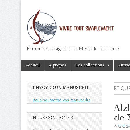
Édition d'ouvrages sur la Mer et le Territoire
Editions Vivr
Skip
Main
Accueil
À propos
Les collections
Autri
to
menu
content
ENVOYER UN MANUSCRIT
ÉTIQUE
nous soumettre vos manuscrits
Alz
de 
NOUS CONTACTER
by
sophie.