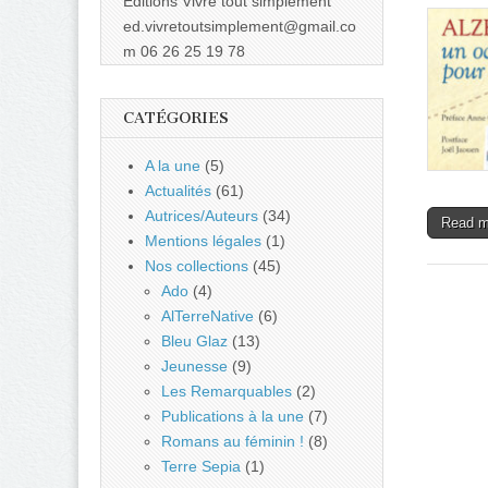
Éditions Vivre tout simplement
ed.vivretoutsimplement@gmail.co
m 06 26 25 19 78
CATÉGORIES
A la une
(5)
Actualités
(61)
Autrices/Auteurs
(34)
Read 
Mentions légales
(1)
Nos collections
(45)
Ado
(4)
AlTerreNative
(6)
Bleu Glaz
(13)
Jeunesse
(9)
Les Remarquables
(2)
Publications à la une
(7)
Romans au féminin !
(8)
Terre Sepia
(1)