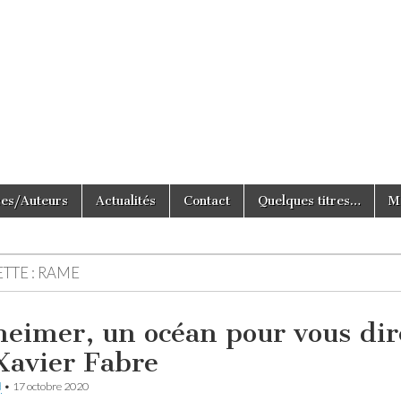
e Tout Simplement
ces/Auteurs
Actualités
Contact
Quelques titres…
M
TTE :
RAME
heimer, un océan pour vous dir
Xavier Fabre
d
•
17 octobre 2020