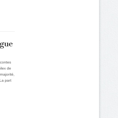
ogue
 contes
ilex de
majorité,
La part