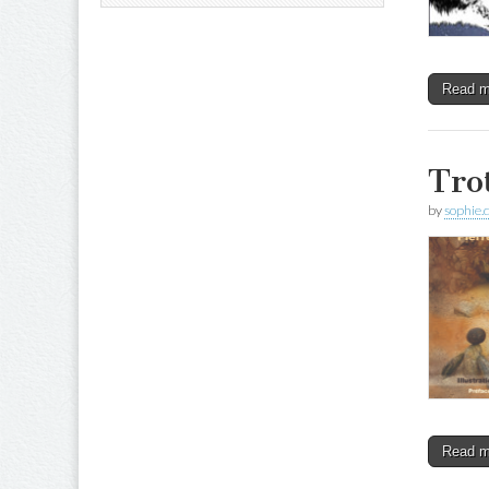
Read 
Tro
by
sophie.
Read 