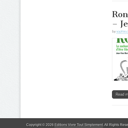
Ron
– J
by
sophie.
Read 
Copyright © 2026
Editions Vivre Tout Simplement
. All Rights Res