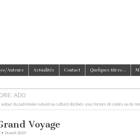
e Tout Simplement
ces/Auteurs
Actualités
Contact
Quelques titres…
M
RIE :
ADO
 autour du patrimoine naturel ou culturel déclinés sous formes de contes ou de r
Grand Voyage
d
•
26 août 2025