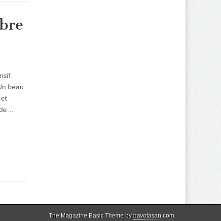
ibre
nsif
 Un beau
 et
r de…
The Magazine Basic Theme by
bavotasan.com
.