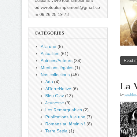
Éditions Vivre tout simplement
ed.vivretoutsimplement@gmail.co
m 06 26 25 19 78
CATÉGORIES
A la une
(5)
Actualités
(61)
Autrices/Auteurs
(34)
Read 
Mentions légales
(1)
Nos collections
(45)
Ado
(4)
La 
AlTerreNative
(6)
by
sophie.
Bleu Glaz
(13)
Jeunesse
(9)
Les Remarquables
(2)
Publications à la une
(7)
Romans au féminin !
(8)
Terre Sepia
(1)