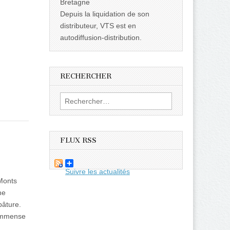
Bretagne
Depuis la liquidation de son
distributeur, VTS est en
autodiffusion-distribution.
RECHERCHER
Rechercher :
FLUX RSS
Suivre les actualités
 Monts
ne
pâture.
’immense