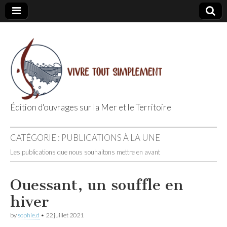
Édition d'ouvrages sur la Mer et le Territoire
Editions Vivre
CATÉGORIE :
PUBLICATIONS À LA UNE
Tout
Les publications que nous souhaitons mettre en avant
Simplement
Ouessant, un souffle en
hiver
by
sophie.d
•
22 juillet 2021