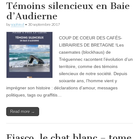
Témoins silencieux en Baie
d’Audierne
by
sophie.d
•
30 septembre 2017
COUP DE COEUR DES CAFÉS-
LIBRAIRIES DE BRETAGNE !Les
casemates (blockhaus) de
Tréguennec racontent l’évolution d’un
territoire, comme des témoins
silencieux de notre société. Depuis
soixante ans, l’homme vient y
imprégner son histoire : déclarations d’amour, messages
politiques, tags ou graffitis…
Read more →
Fiasco, le chat blanc – tome