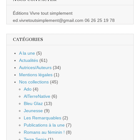
Éditions Vivre tout simplement
ed.vivretoutsimplement@gmail.com 06 26 25 19 78
CATÉGORIES
A la une
(5)
Actualités
(61)
Autrices/Auteurs
(34)
Mentions légales
(1)
Nos collections
(45)
Ado
(4)
AlTerreNative
(6)
Bleu Glaz
(13)
Jeunesse
(9)
Les Remarquables
(2)
Publications à la une
(7)
Romans au féminin !
(8)
Terre Sepia
(1)