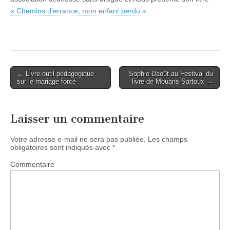
« Chemins d’errance, mon enfant perdu »
.
Post
← Livre-outil pédagogique
Sophie Daoût au Festival du
sur le mariage forcé
livre de Mouans-Sartoux →
navigation
Laisser un commentaire
Votre adresse e-mail ne sera pas publiée.
Les champs
obligatoires sont indiqués avec
*
Commentaire