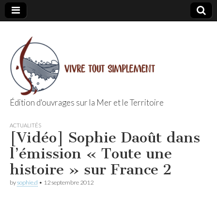
Édition d'ouvrages sur la Mer et le Territoire
Editions Vivre
ACTUALITÉS
[Vidéo] Sophie Daoût dans
Tout
l’émission « Toute une
Simplement
histoire » sur France 2
by
sophie.d
•
12 septembre 2012