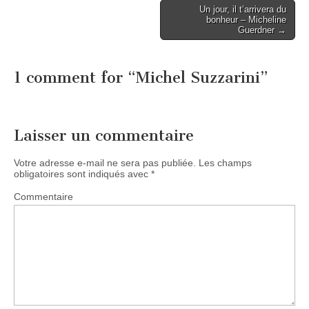
Post
Un jour, il t’arrivera du
bonheur – Micheline
navigation
Guerdner →
1 comment for “
Michel Suzzarini
”
Laisser un commentaire
Votre adresse e-mail ne sera pas publiée.
Les champs
obligatoires sont indiqués avec
*
Commentaire