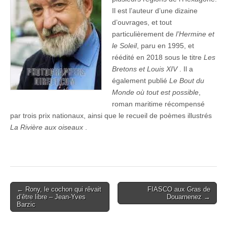
Il est l’auteur d’une dizaine
d’ouvrages, et tout
particulièrement de
l’Hermine et
le Soleil
, paru en 1995, et
réédité en 2018 sous le titre
Les
Bretons et Louis XIV
. Il a
également publié
Le Bout du
Monde où tout est possible
,
roman maritime récompensé
par trois prix nationaux, ainsi que le recueil de poèmes illustrés
La Rivière aux oiseaux
.
Post
← Rony, le cochon qui rêvait
FIASCO aux Gras de
d’être libre – Jean-Yves
Douarnenez →
navigation
Barzic