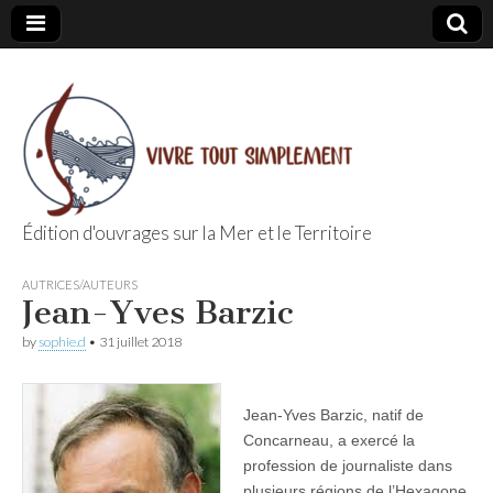
Édition d'ouvrages sur la Mer et le Territoire
Editions Vivre
AUTRICES/AUTEURS
Jean-Yves Barzic
Tout
by
sophie.d
•
31 juillet 2018
Simplement
Jean-Yves Barzic, natif de
Concarneau, a exercé la
profession de journaliste dans
plusieurs régions de l’Hexagone.