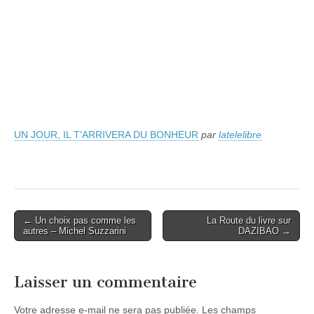
UN JOUR, IL T'ARRIVERA DU BONHEUR
par
latelelibre
Post
← Un choix pas comme les
La Route du livre sur
autres – Michel Suzzarini
DAZIBAO →
navigation
Laisser un commentaire
Votre adresse e-mail ne sera pas publiée.
Les champs