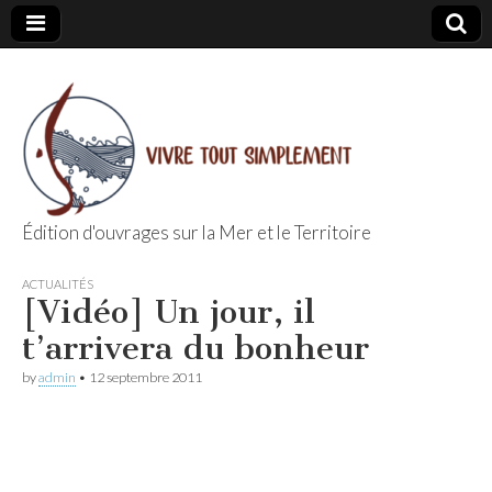
Édition d'ouvrages sur la Mer et le Territoire
Editions Vivre
ACTUALITÉS
[Vidéo] Un jour, il
Tout
t’arrivera du bonheur
Simplement
by
admin
•
12 septembre 2011