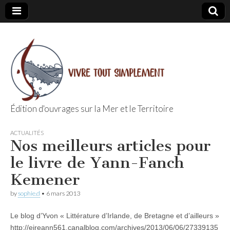
Édition d'ouvrages sur la Mer et le Territoire
Editions Vivre
ACTUALITÉS
Nos meilleurs articles pour
Tout
le livre de Yann-Fanch
Simplement
Kemener
by
sophie.d
•
6 mars 2013
Le blog d’Yvon « Littérature d’Irlande, de Bretagne et d’ailleurs »
http://eireann561.canalblog.com/archives/2013/06/06/27339135