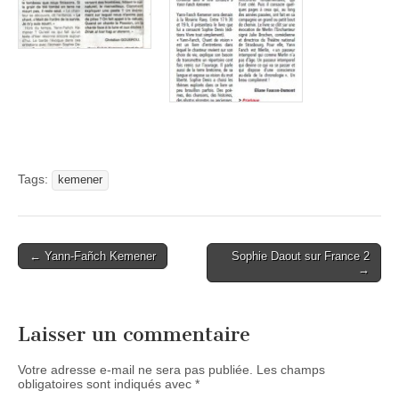
Tags:
kemener
Post
← Yann-Fañch Kemener
Sophie Daout sur France 2
→
navigation
Laisser un commentaire
Votre adresse e-mail ne sera pas publiée.
Les champs
obligatoires sont indiqués avec
*