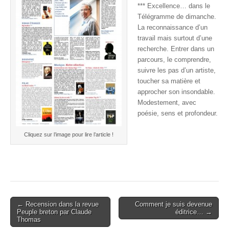
*** Excellence… dans le
Télégramme de dimanche.
La reconnaissance d’un
travail mais surtout d’une
recherche. Entrer dans un
parcours, le comprendre,
suivre les pas d’un artiste,
toucher sa matière et
approcher son insondable.
Modestement, avec
poésie, sens et profondeur.
Cliquez sur l’image pour lire l’article !
Post
← Recension dans la revue
Comment je suis devenue
Peuple breton par Claude
éditrice… →
navigation
Thomas