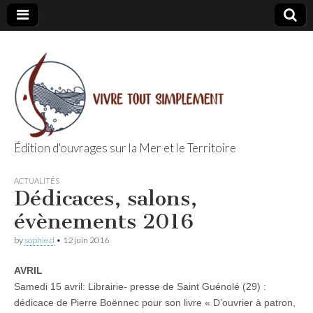
Édition d'ouvrages sur la Mer et le Territoire
Editions Vivre
ACTUALITÉS
Dédicaces, salons,
Tout
évènements 2016
Simplement
by
sophie.d
•
12 juin 2016
AVRIL
Samedi 15 avril: Librairie- presse de Saint Guénolé (29) :
dédicace de Pierre Boënnec pour son livre « D’ouvrier à patron,