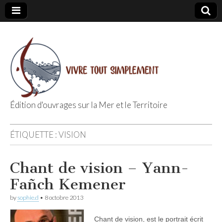
Édition d'ouvrages sur la Mer et le Territoire
Editions Vivre
ÉTIQUETTE :
VISION
Tout
Chant de vision – Yann-
Simplement
Fañch Kemener
by
sophie.d
•
8 octobre 2013
Chant de vision, est le portrait écrit