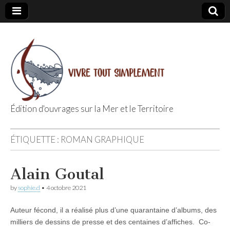
Édition d'ouvrages sur la Mer et le Territoire
Editions Vivre
ÉTIQUETTE :
ROMAN GRAPHIQUE
Tout
Alain Goutal
Simplement
by
sophie.d
•
4 octobre 2021
Auteur fécond, il a réalisé plus d’une quarantaine d’albums, des
milliers de dessins de presse et des centaines d’affiches. Co-