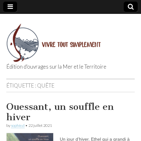
Édition d'ouvrages sur la Mer et le Territoire
Editions Vivre
ÉTIQUETTE :
QUÊTE
Tout
Ouessant, un souffle en
Simplement
hiver
by
sophie.d
•
22 juillet 2021
Un jour d’hiver, Ethel qui a grandi à