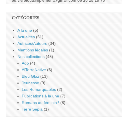
ed.vivretoutsimplement@gmail.com 06 26 25 19 78
CATÉGORIES
A la une
(5)
Actualités
(61)
Autrices/Auteurs
(34)
Mentions légales
(1)
Nos collections
(45)
Ado
(4)
AlTerreNative
(6)
Bleu Glaz
(13)
Jeunesse
(9)
Les Remarquables
(2)
Publications à la une
(7)
Romans au féminin !
(8)
Terre Sepia
(1)