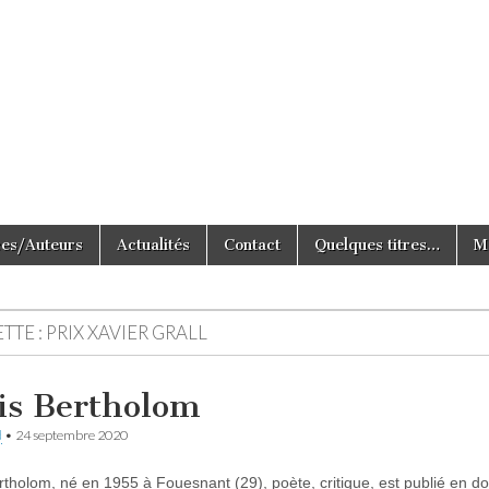
e Tout Simplement
ces/Auteurs
Actualités
Contact
Quelques titres…
M
TTE :
PRIX XAVIER GRALL
is Bertholom
d
•
24 septembre 2020
rtholom, né en 1955 à Fouesnant (29), poète, critique, est publié en d