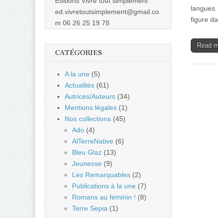
Éditions Vivre tout simplement
langues. 
ed.vivretoutsimplement@gmail.co
figure da
m 06 26 25 19 78
Read 
CATÉGORIES
A la une
(5)
Actualités
(61)
Autrices/Auteurs
(34)
Mentions légales
(1)
Nos collections
(45)
Ado
(4)
AlTerreNative
(6)
Bleu Glaz
(13)
Jeunesse
(9)
Les Remarquables
(2)
Publications à la une
(7)
Romans au féminin !
(8)
Terre Sepia
(1)