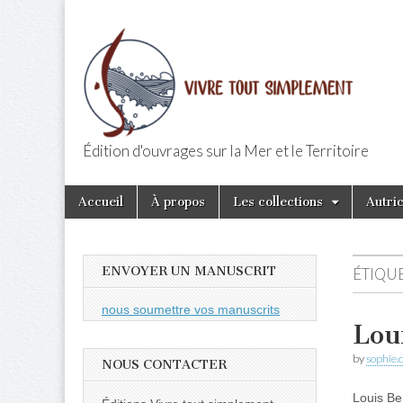
Édition d'ouvrages sur la Mer et le Territoire
Editions Vivr
Skip
Main
Accueil
À propos
Les collections
Autri
to
menu
content
ENVOYER UN MANUSCRIT
ÉTIQUE
nous soumettre vos manuscrits
Lou
by
sophie.
NOUS CONTACTER
Louis Be