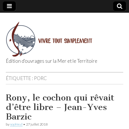
Édition d'ouvrages sur la Mer et le Territoire
Editions Vivre
ÉTIQUETTE :
PORC
Tout
Rony, le cochon qui rêvait
Simplement
d’être libre – Jean-Yves
Barzic
by
sophie.d
•
27 juillet 2018