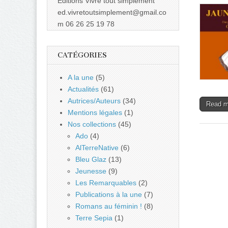
Éditions Vivre tout simplement
ed.vivretoutsimplement@gmail.co
m 06 26 25 19 78
CATÉGORIES
A la une
(5)
Actualités
(61)
Autrices/Auteurs
(34)
Read 
Mentions légales
(1)
Nos collections
(45)
Ado
(4)
AlTerreNative
(6)
Bleu Glaz
(13)
Jeunesse
(9)
Les Remarquables
(2)
Publications à la une
(7)
Romans au féminin !
(8)
Terre Sepia
(1)