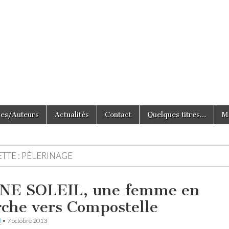
e Tout Simplement
ces/Auteurs
Actualités
Contact
Quelques titres…
M
TTE :
PÈLERINAGE
NE SOLEIL, une femme en
che vers Compostelle
d
•
7 octobre 2013