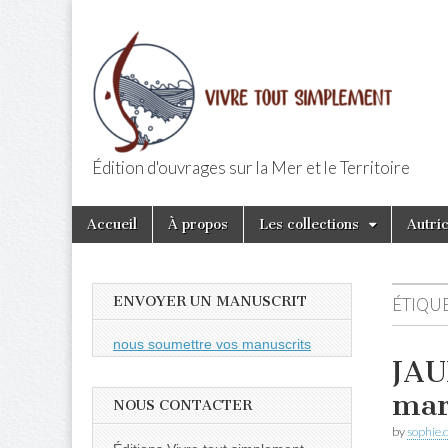
Édition d'ouvrages sur la Mer et le Territoire
Editions Vivr
Skip
Main
Accueil
À propos
Les collections
Autri
to
menu
content
ENVOYER UN MANUSCRIT
ÉTIQUE
nous soumettre vos manuscrits
JAU
mar
NOUS CONTACTER
by
sophie.