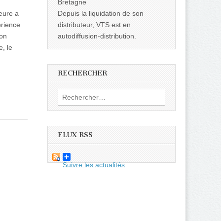
Bretagne
eure a
Depuis la liquidation de son
érience
distributeur, VTS est en
son
autodiffusion-distribution.
, le
RECHERCHER
Rechercher :
FLUX RSS
Suivre les actualités