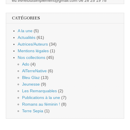
ed.vivretoutsimplement@gmail.com 06 26 25 19 78
CATÉGORIES
A la une
(5)
Actualités
(61)
Autrices/Auteurs
(34)
Mentions légales
(1)
Nos collections
(45)
Ado
(4)
AlTerreNative
(6)
Bleu Glaz
(13)
Jeunesse
(9)
Les Remarquables
(2)
Publications à la une
(7)
Romans au féminin !
(8)
Terre Sepia
(1)