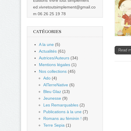
Éditions Vivre tout simplement
ed.vivretoutsimplement@gmail.co
m 06 26 25 19 78
CATÉGORIES
A la une
(5)
Read 
Actualités
(61)
Autrices/Auteurs
(34)
Mentions légales
(1)
Nos collections
(45)
Ado
(4)
AlTerreNative
(6)
Bleu Glaz
(13)
Jeunesse
(9)
Les Remarquables
(2)
Publications à la une
(7)
Romans au féminin !
(8)
Terre Sepia
(1)