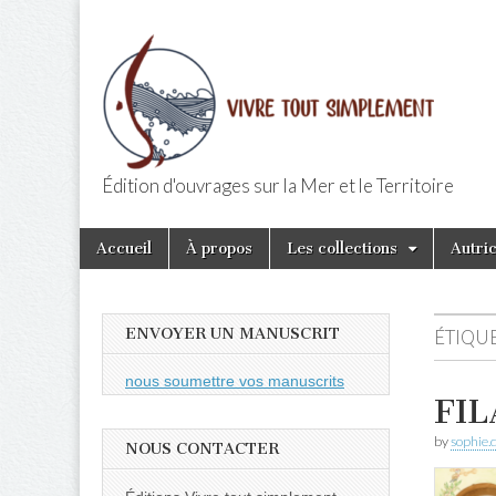
Édition d'ouvrages sur la Mer et le Territoire
Editions Vivr
Skip
Main
Accueil
À propos
Les collections
Autri
to
menu
content
ENVOYER UN MANUSCRIT
ÉTIQUE
nous soumettre vos manuscrits
FIL
by
sophie.
NOUS CONTACTER