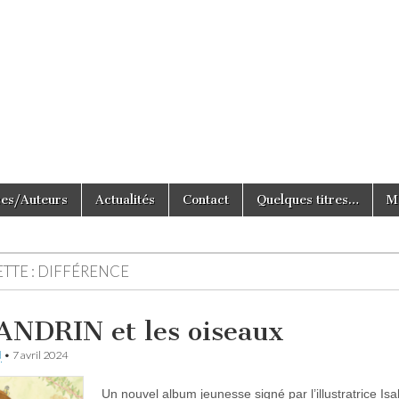
e Tout Simplement
ces/Auteurs
Actualités
Contact
Quelques titres…
M
TTE :
DIFFÉRENCE
ANDRIN et les oiseaux
d
•
7 avril 2024
Un nouvel album jeunesse signé par l’illustratrice Isal