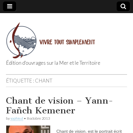
Édition d'ouvrages sur la Mer et le Territoire
Editions Vivre
ÉTIQUETTE :
CHANT
Tout
Chant de vision – Yann-
Simplement
Fañch Kemener
by
sophie.d
•
8 octobre 2013
Chant de vision, est le portrait écrit