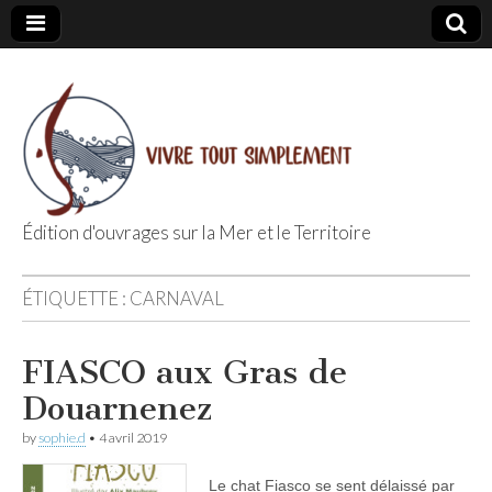
Édition d'ouvrages sur la Mer et le Territoire
Editions Vivre
ÉTIQUETTE :
CARNAVAL
Tout
FIASCO aux Gras de
Simplement
Douarnenez
by
sophie.d
•
4 avril 2019
Le chat Fiasco se sent délaissé par