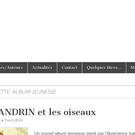
e Tout Simplement
ces/Auteurs
Actualités
Contact
Quelques titres…
M
TTE :
ALBUM JEUNESSE
ANDRIN et les oiseaux
d
•
7 avril 2024
Un nouvel album jeunesse signé par l’illustratrice Isal