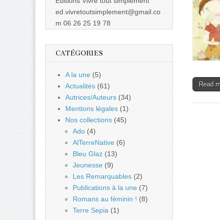
Éditions Vivre tout simplement
ed.vivretoutsimplement@gmail.co
m 06 26 25 19 78
CATÉGORIES
A la une
(5)
Read 
Actualités
(61)
Autrices/Auteurs
(34)
Mentions légales
(1)
Nos collections
(45)
Ado
(4)
AlTerreNative
(6)
Bleu Glaz
(13)
Jeunesse
(9)
Les Remarquables
(2)
Publications à la une
(7)
Romans au féminin !
(8)
Terre Sepia
(1)