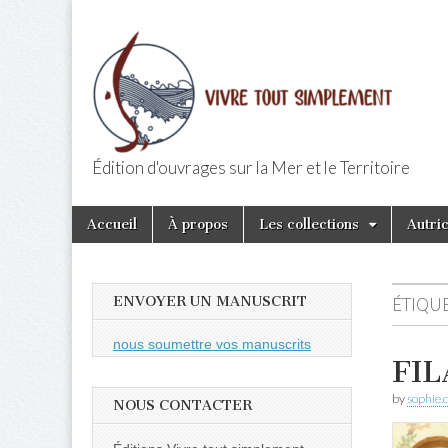
Édition d'ouvrages sur la Mer et le Territoire
Editions Vivr
Skip
Main
Accueil
À propos
Les collections
Autri
to
menu
content
ENVOYER UN MANUSCRIT
ÉTIQUE
nous soumettre vos manuscrits
FIL
by
sophie.
NOUS CONTACTER