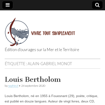
Édition d'ouvrages sur la Mer et le Territoire
Editions Vivre
ÉTIQUETTE :
ALAIN-GABRIEL MONOT
Tout
Louis Bertholom
Simplement
by
sophie.d
•
24 septembre 2020
Louis Bertholom, né en 1955 à Fouesnant (29), poète, critique,
est publié en douze langues. Auteur de vingt livres, deux CD,