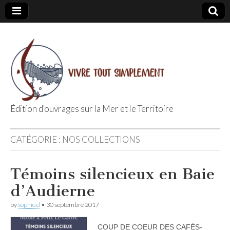
Édition d'ouvrages sur la Mer et le Territoire
Editions Vivre
CATÉGORIE :
NOS COLLECTIONS
Tout
Témoins silencieux en Baie
Simplement
d’Audierne
by
sophie.d
•
30 septembre 2017
COUP DE COEUR DES CAFÉS-